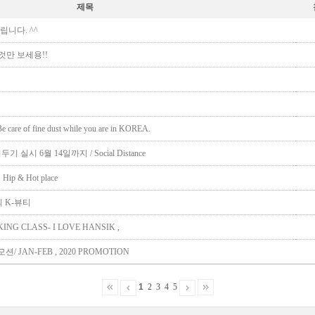
제목
립니다. ^^
만 보세용!!
 of fine dust while you are in KOREA.
시 6월 14일까지 / Social Distance
Hip & Hot place
배의 K-뷰티
ING CLASS- I LOVE HANSIK ,
모션/ JAN-FEB , 2020 PROMOTION
1
2
3
4
5