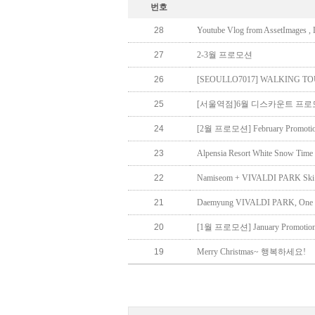
번호
28
Youtube Vlog from AssetImage
27
2-3월 프로모션
26
[SEOULLO7017] WALKING T
25
[서울역점]6월 디스카운트 프
24
[2월 프로모션] February Promoti
23
Alpensia Resort White Snow Time 
22
Namiseom + VIVALDI PARK Ski 
21
Daemyung VIVALDI PARK, One da
20
[1월 프로모션] January Promotio
19
Merry Christmas~ 행복하세요!