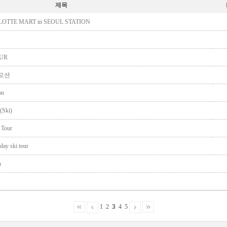
제목
s , LOTTE MART in SEOUL STATION
OUR
로모션
on
(Ski)
Tour
y ski tour
n
1
2
3
4
5